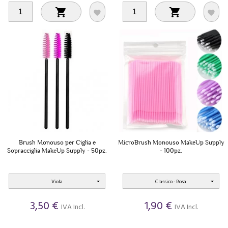




Brush Monouso per Ciglia e
MicroBrush Monouso MakeUp Supply
Sopracciglia MakeUp Supply - 50pz.
- 100pz.
Viola
Classico - Rosa
3,50 €
1,90 €
IVA Incl.
IVA Incl.