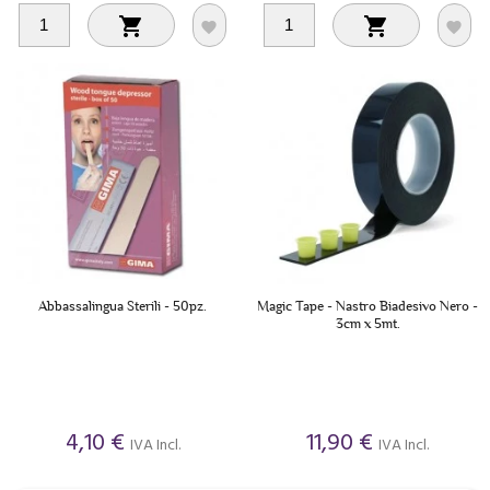




Abbassalingua Sterili - 50pz.
Magic Tape - Nastro Biadesivo Nero -
3cm x 5mt.
4,10 €
11,90 €
IVA Incl.
IVA Incl.