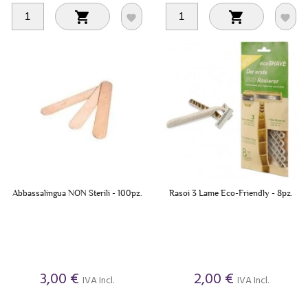




Abbassalingua NON Sterili - 100pz.
Rasoi 3 Lame Eco-Friendly - 8pz.
3,00 €
2,00 €
IVA Incl.
IVA Incl.