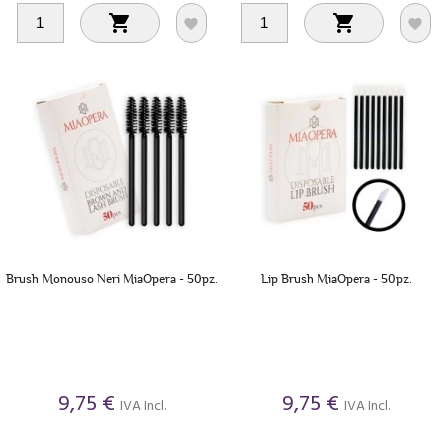




Brush Monouso Neri MiaOpera - 50pz.
Lip Brush MiaOpera - 50pz.
9,75 €
9,75 €
IVA Incl.
IVA Incl.