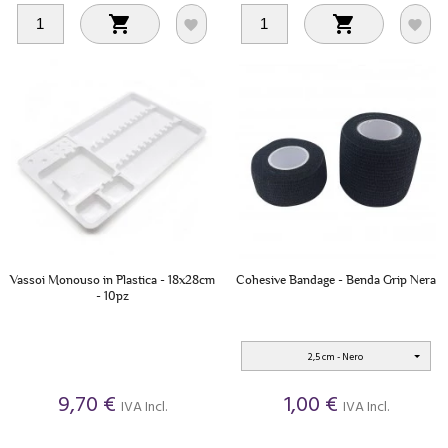




Vassoi Monouso in Plastica - 18x28cm
Cohesive Bandage - Benda Grip Nera
- 10pz
2,5 cm - Nero
9,70 €
1,00 €
IVA Incl.
IVA Incl.