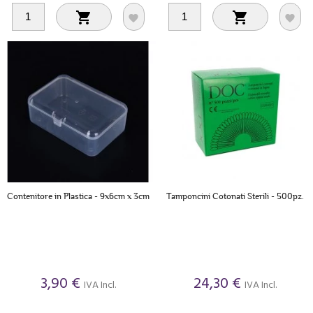




Contenitore in Plastica - 9x6cm x 3cm
Tamponcini Cotonati Sterili - 500pz.
3,90 €
24,30 €
IVA Incl.
IVA Incl.