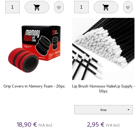




Grip Covers in Memory Foam - 20pz.
Lip Brush Monouso MakeUp Supply -
50pz.
Rosa
18,90 €
2,95 €
IVA Incl.
IVA Incl.