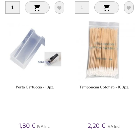




Porta Cartuccia - 10pz.
Tamponcini Cotonati - 100pz.
1,80 €
2,20 €
IVA Incl.
IVA Incl.