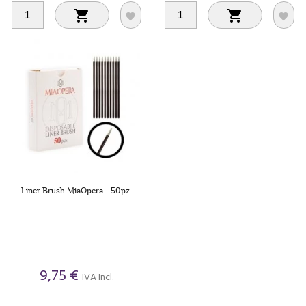




Liner Brush MiaOpera - 50pz.
9,75 €
IVA Incl.