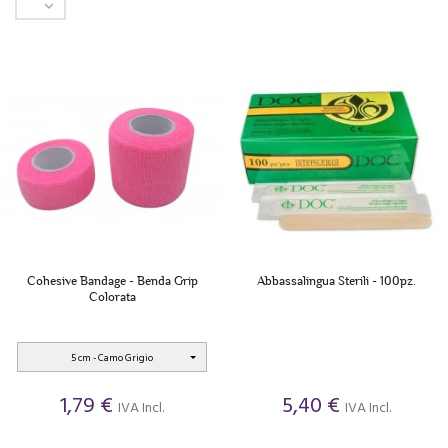

Cohesive Bandage - Benda Grip
Abbassalingua Sterili - 100pz.
Colorata
5 cm - Camo Grigio
1,79 €
5,40 €
IVA Incl.
IVA Incl.