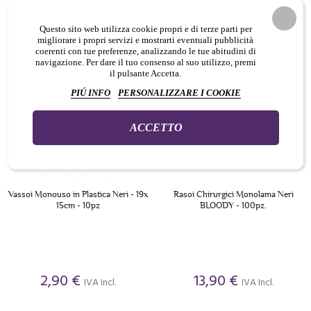




Questo sito web utilizza cookie propri e di terze parti per
migliorare i propri servizi e mostrarti eventuali pubblicità
coerenti con tue preferenze, analizzando le tue abitudini di
navigazione. Per dare il tuo consenso al suo utilizzo, premi
il pulsante Accetta.
PIÚ INFO
PERSONALIZZARE I COOKIE
ACCETTO
Vassoi Monouso in Plastica Neri - 19x
Rasoi Chirurgici Monolama Neri
15cm - 10pz
BLOODY - 100pz.
2,90 €
13,90 €
IVA Incl.
IVA Incl.