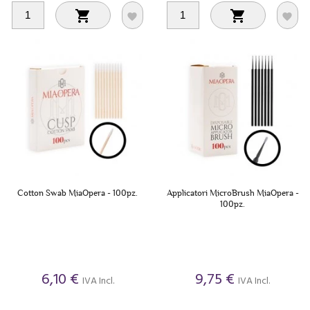




Cotton Swab MiaOpera - 100pz.
Applicatori MicroBrush MiaOpera -
100pz.
6,10 €
9,75 €
IVA Incl.
IVA Incl.