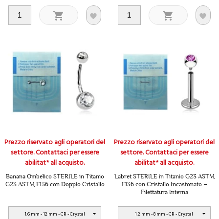




Prezzo riservato agli operatori del
Prezzo riservato agli operatori del
settore. Contattaci per essere
settore. Contattaci per essere
abilitat* all acquisto.
abilitat* all acquisto.
Banana Ombelico STERILE in Titanio
Labret STERILE in Titanio G23 ASTM
G23 ASTM F136 con Doppio Cristallo
F136 con Cristallo Incastonato –
Filettatura Interna
1.6 mm - 12 mm - CR - Crystal
1.2 mm - 8 mm - CR - Crystal