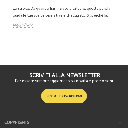
Lo stroke. Da quando hai iniziato a tatuare, questa parola
Ti
guida le tue scelte operative e di acquisto. Sì, perché la...
di
Leggi di più
Le
ISCRIVITI ALLA NEWSLETTER
Per essere sempre aggiornato su novità e promozioni
SI VOGLIO ISCRIVERMI
COPYRIGHTS
