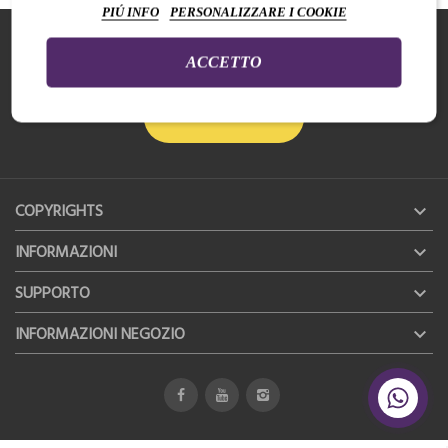
PIÚ INFO
PERSONALIZZARE I COOKIE
ISCRIVITI ALLA NEWSLETTER
Per essere sempre aggiornato su novità e promozioni
ACCETTO
SI VOGLIO ISCRIVERMI
COPYRIGHTS

INFORMAZIONI

SUPPORTO

INFORMAZIONI NEGOZIO
