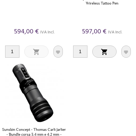
Wireless Tattoo Pen
594,00 €
597,00 €
IVA Incl.
IVA Incl.




Sunskin Concept - Thomas Carli Jarlier
- Bundle corsa 3.4 mm e 4.2 mm -