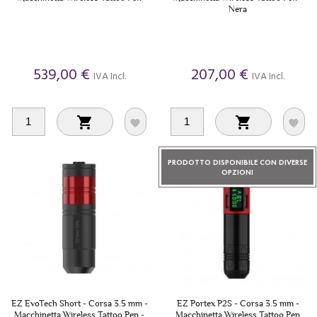
Nera
539,00 €
207,00 €
IVA Incl.
IVA Incl.




PRODOTTO DISPONIBILE CON DIVERSE
OPZIONI
EZ EvoTech Short - Corsa 3.5 mm -
EZ Portex P2S - Corsa 3.5 mm -
Macchinetta Wireless Tattoo Pen -
Macchinetta Wireless Tattoo Pen