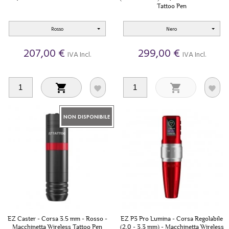
Tattoo Pen
Rosso
Nero
207,00 €
299,00 €
IVA Incl.
IVA Incl.




NON DISPONIBILE
EZ Caster - Corsa 3.5 mm - Rosso -
EZ P3 Pro Lumina - Corsa Regolabile
Macchinetta Wireless Tattoo Pen
(2.0 - 3.3 mm) - Macchinetta Wireless