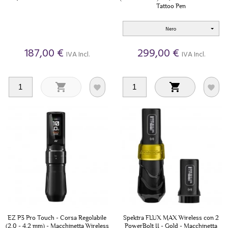
Tattoo Pen
Nero
187,00 €
299,00 €
IVA Incl.
IVA Incl.




EZ P3 Pro Touch - Corsa Regolabile
Spektra FLUX MAX Wireless con 2
(2.0 - 4.2 mm) - Macchinetta Wireless
PowerBolt II - Gold - Macchinetta