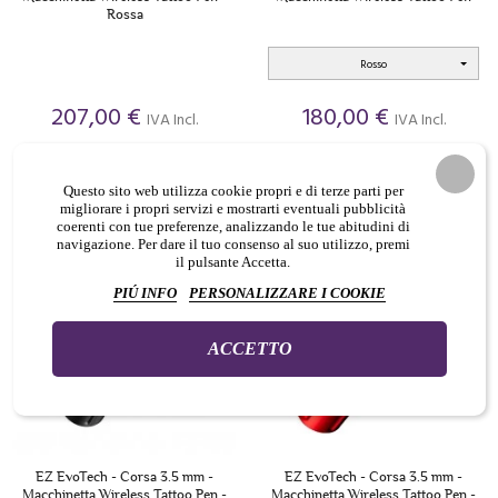
Rossa
Rosso
207,00 €
180,00 €
IVA Incl.
IVA Incl.


Questo sito web utilizza cookie propri e di terze parti per


migliorare i propri servizi e mostrarti eventuali pubblicità
coerenti con tue preferenze, analizzando le tue abitudini di
navigazione. Per dare il tuo consenso al suo utilizzo, premi
il pulsante Accetta.
PIÚ INFO
PERSONALIZZARE I COOKIE
ACCETTO
EZ EvoTech - Corsa 3.5 mm -
EZ EvoTech - Corsa 3.5 mm -
Macchinetta Wireless Tattoo Pen -
Macchinetta Wireless Tattoo Pen -