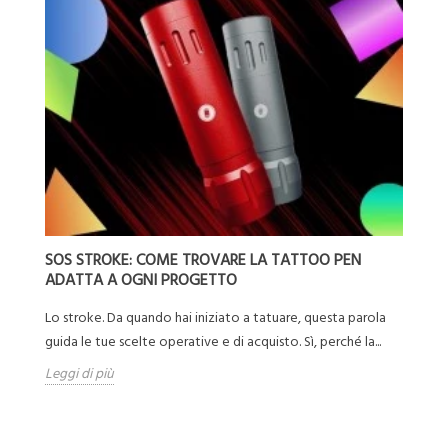
SOS STROKE: COME TROVARE LA TATTOO PEN
T
ADATTA A OGNI PROGETTO
W
Lo stroke. Da quando hai iniziato a tatuare, questa parola
Tr
guida le tue scelte operative e di acquisto. Sì, perché la...
su
pen
Leggi di più
Le