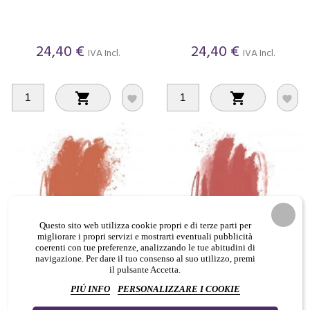
24,40 €
24,40 €
IVA Incl.
IVA Incl.




Questo sito web utilizza cookie propri e di terze parti per
migliorare i propri servizi e mostrarti eventuali pubblicità
coerenti con tue preferenze, analizzando le tue abitudini di
navigazione. Per dare il tuo consenso al suo utilizzo, premi
il pulsante Accetta.
SALTED CARAMEL Brovi - Pigmento
DUSTY ROSE Brovi - Pigmento PMU
PMU per Pelle Sintetica - 5ml
per Pelle Sintetica - 5ml
PIÚ INFO
PERSONALIZZARE I COOKIE