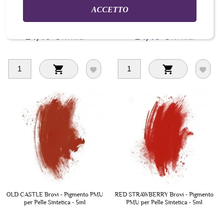
ACCETTO
24,40 €
24,40 €
IVA Incl.
IVA Incl.




OLD CASTLE Brovi - Pigmento PMU
RED STRAWBERRY Brovi - Pigmento
per Pelle Sintetica - 5ml
PMU per Pelle Sintetica - 5ml