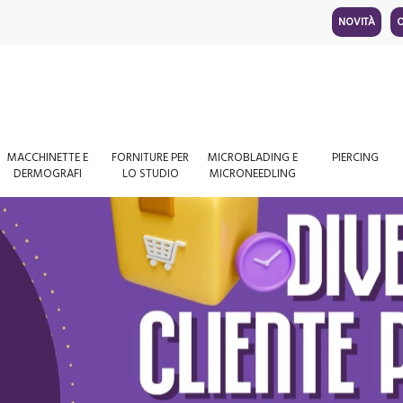
NOVITÀ
O
MACCHINETTE E
FORNITURE PER
MICROBLADING E
PIERCING
DERMOGRAFI
LO STUDIO
MICRONEEDLING