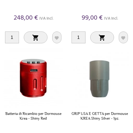
248,00 €
99,00 €
IVA Incl.
IVA Incl.




Batteria di Ricambio per Dormouse
GRIP USA E GETTA per Dormouse
Krea - Shiny Red
KREA Shiny Silver - 1pz.