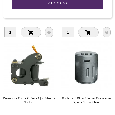
ACCETTO
248,00 €
248,00 €
IVA Incl.
IVA Incl.




Dormouse Patu - Color - Macchinetta
Batteria di Ricambio per Dormouse
Tattoo
Krea - Shiny Silver