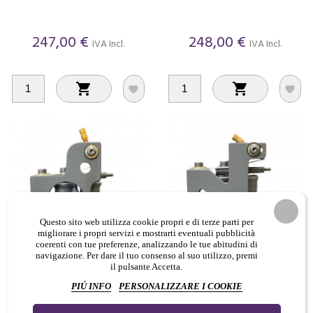
247,00 €
248,00 €
IVA Incl.
IVA Incl.




Questo sito web utilizza cookie propri e di terze parti per
migliorare i propri servizi e mostrarti eventuali pubblicità
coerenti con tue preferenze, analizzando le tue abitudini di
navigazione. Per dare il tuo consenso al suo utilizzo, premi
il pulsante Accetta.
Dormouse Demon - Liner -
Dormouse Torpedo - Shader -
Macchinetta Tattoo
Macchinetta Tattoo
PIÚ INFO
PERSONALIZZARE I COOKIE