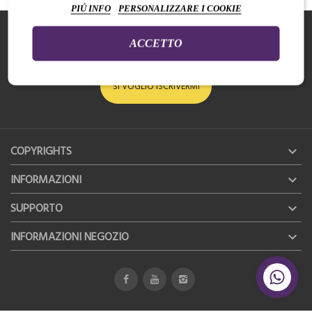
PIÚ INFO
PERSONALIZZARE I COOKIE
ISCRIVITI ALLA NEWSLETTER
ACCETTO
Per essere sempre aggiornato su novità e promozioni
SI VOGLIO ISCRIVERMI
COPYRIGHTS

INFORMAZIONI

SUPPORTO

INFORMAZIONI NEGOZIO
