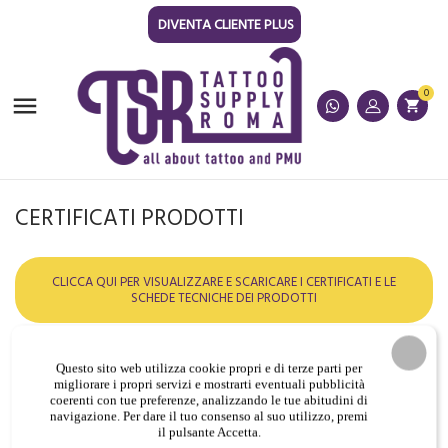
DIVENTA CLIENTE PLUS
0

shopping_cart
CERTIFICATI PRODOTTI
CLICCA QUI PER VISUALIZZARE E SCARICARE I CERTIFICATI E LE
SCHEDE TECNICHE DEI PRODOTTI
I certificati e le schede tecniche non presenti al precedente
Questo sito web utilizza cookie propri e di terze parti per
link, possono essere richieste inviando una mail
migliorare i propri servizi e mostrarti eventuali pubblicità
coerenti con tue preferenze, analizzando le tue abitudini di
a
tsr@tattoosupplyroma.it
navigazione. Per dare il tuo consenso al suo utilizzo, premi
il pulsante Accetta.