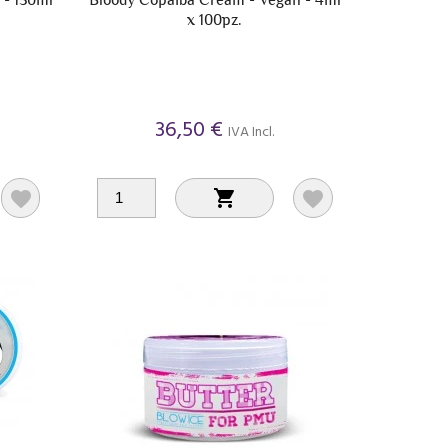
x 100pz.
36,50 €
IVA Incl.


