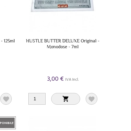
- 125ml
HUSTLE BUTTER DELUXE Original -
Monodose - 7ml
3,00 €
IVA Incl.



PONIBILE