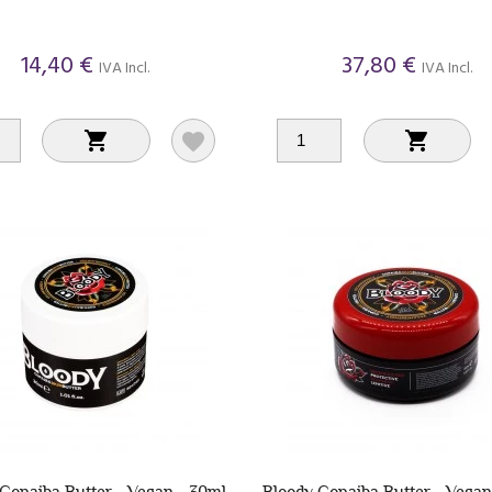
14,40 €
37,80 €
IVA Incl.
IVA Incl.



Copaiba Butter - Vegan - 30ml
Bloody Copaiba Butter - Vegan