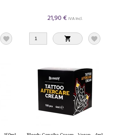
21,90 €
IVA Incl.



 - 150ml
Bloody Copaiba Cream - Vegan - 4ml