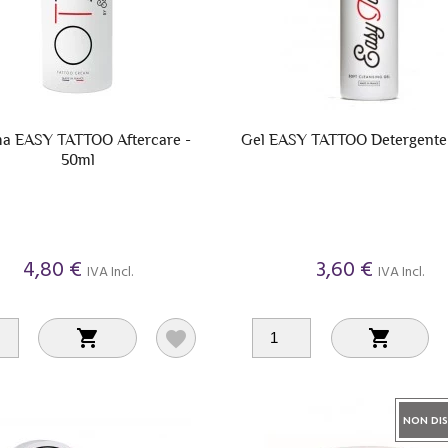
a EASY TATTOO Aftercare -
Gel EASY TATTOO Detergente 
50ml
4,80 €
3,60 €
IVA Incl.
IVA Incl.



NON DIS