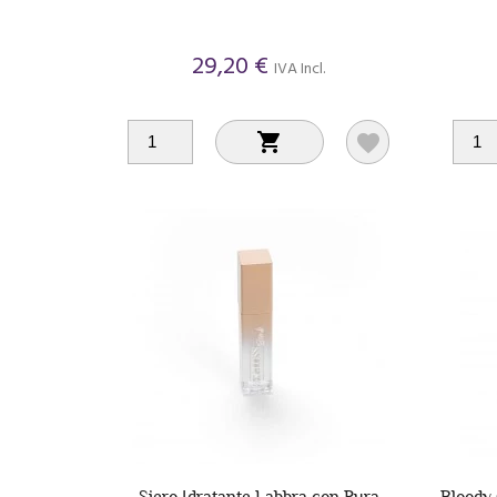
29,20 €
IVA Incl.


Siero Idratante Labbra con Pura
Bloody 