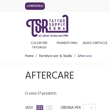
CONTATTACI
COLORI PER
PIGMENTI PMU
AGHI E CARTUCCE
TATUAGGI
Home
Forniture per lo Studio
Aftercare
AFTERCARE
Ci sono 37 prodotti.


VEDI
ORDINA PER
