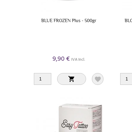
BLUE FROZEN Plus - 500gr
BLO
9,90 €
IVA Incl.

