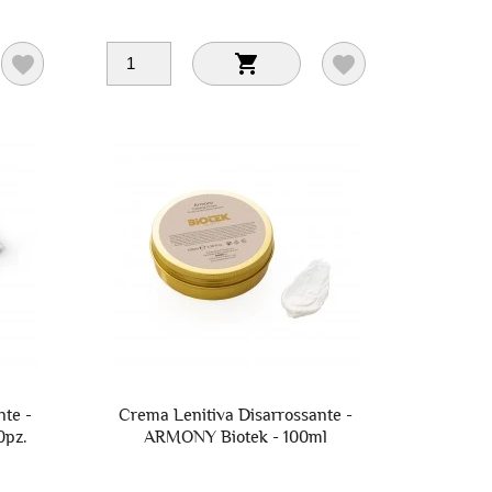



nte -
Crema Lenitiva Disarrossante -
0pz.
ARMONY Biotek - 100ml