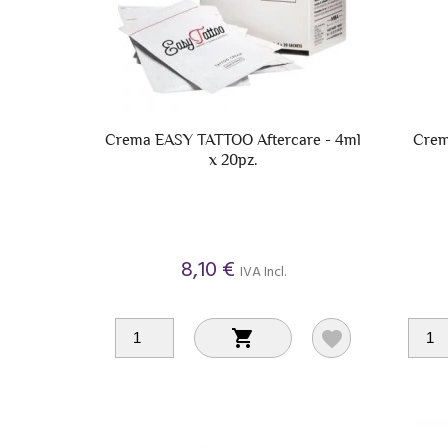
Crema EASY TATTOO Aftercare - 4ml
Crem
x 20pz.
8,10 €
IVA Incl.

