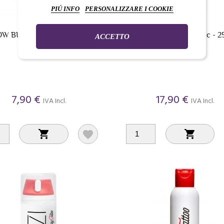
PIÚ INFO
PERSONALIZZARE I COOKIE
W BUTTER Classic - 50ml
BLOW BUTTER Classic - 2
ACCETTO
7,90 €
17,90 €
IVA Incl.
IVA Incl.


