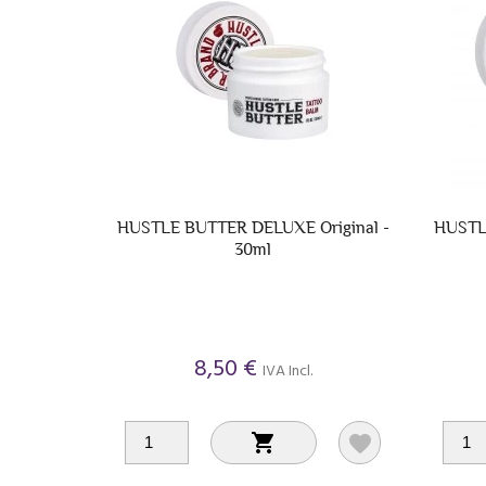
HUSTLE BUTTER DELUXE Original -
HUSTL
30ml
8,50 €
IVA Incl.

