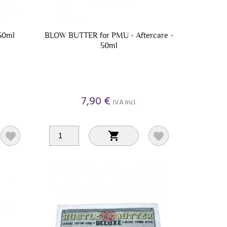
50ml
BLOW BUTTER for PMU - Aftercare -
50ml
7,90 €
IVA Incl.


