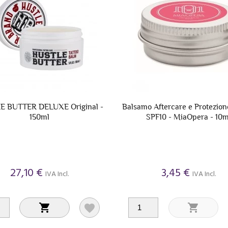
E BUTTER DELUXE Original -
Balsamo Aftercare e Protezion
150ml
SPF10 - MiaOpera - 10m
27,10 €
3,45 €
IVA Incl.
IVA Incl.


