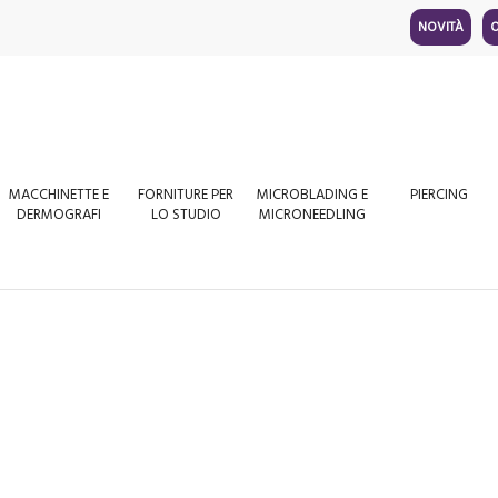
NOVITÀ
O
MACCHINETTE E
FORNITURE PER
MICROBLADING E
PIERCING
DERMOGRAFI
LO STUDIO
MICRONEEDLING