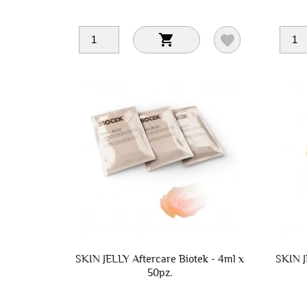


SKIN JELLY Aftercare Biotek - 4ml x
SKIN J
50pz.