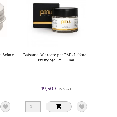
e Solare
Balsamo Aftercare per PMU Labbra -
l
Pretty Me Up - 50ml
19,50 €
IVA Incl.


