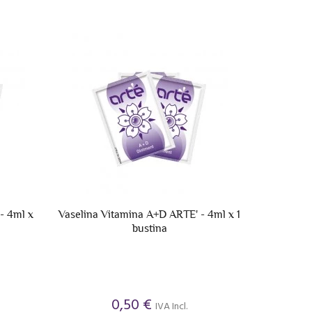
- 4ml x
Vaselina Vitamina A+D ARTE' - 4ml x 1
bustina
0,50 €
IVA Incl.