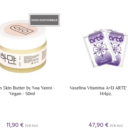
NON DISPONIBILE
 Skin Butter by Noa Yanni -
Vaselina Vitamina A+D ARTE' 
Vegan - 50ml
144pz.
11,90 €
47,90 €
IVA Incl.
IVA Incl.