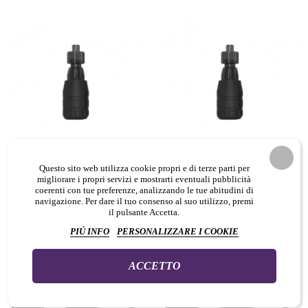
Grip Tigro Monouso Regolabile per
Grip Tigro Monouso Regolabile per
Questo sito web utilizza cookie propri e di terze parti per
Cartucce - 1pz.
Cartucce - 10pz.
migliorare i propri servizi e mostrarti eventuali pubblicità
coerenti con tue preferenze, analizzando le tue abitudini di
navigazione. Per dare il tuo consenso al suo utilizzo, premi
il pulsante Accetta.
PIÚ INFO
PERSONALIZZARE I COOKIE
3,60 €
24,40 €
IVA Incl.
IVA Incl.
ACCETTO



