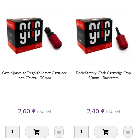
Grip Monouso Regolabile per Cartucce
BodySupply Click Cartridge Grip
con Ghiera - 30mm
30mm - Backstem
2,60 €
2,40 €
IVA Incl.
IVA Incl.



