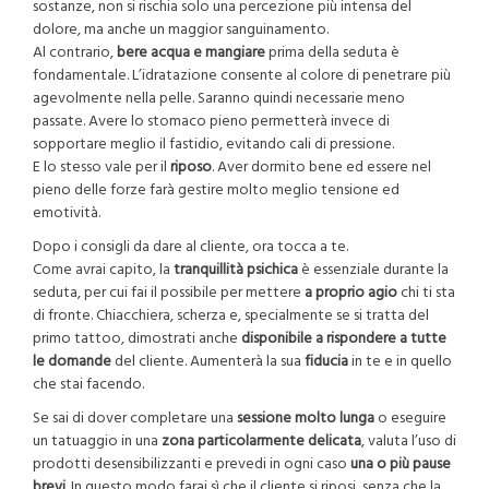
sostanze, non si rischia solo una percezione più intensa del
dolore, ma anche un maggior sanguinamento.
Al contrario,
bere acqua e mangiare
prima della seduta è
fondamentale. L’idratazione consente al colore di penetrare più
agevolmente nella pelle. Saranno quindi necessarie meno
passate. Avere lo stomaco pieno permetterà invece di
sopportare meglio il fastidio, evitando cali di pressione.
E lo stesso vale per il
riposo
. Aver dormito bene ed essere nel
pieno delle forze farà gestire molto meglio tensione ed
emotività.
Dopo i consigli da dare al cliente, ora tocca a te.
Come avrai capito, la
tranquillità psichica
è essenziale durante la
seduta, per cui fai il possibile per mettere
a proprio agio
chi ti sta
di fronte. Chiacchiera, scherza e, specialmente se si tratta del
primo tattoo, dimostrati anche
disponibile a rispondere a tutte
le domande
del cliente. Aumenterà la sua
fiducia
in te e in quello
che stai facendo.
Se sai di dover completare una
sessione molto lunga
o eseguire
un tatuaggio in una
zona particolarmente delicata
, valuta l’uso di
prodotti desensibilizzanti e prevedi in ogni caso
una o più pause
brevi
. In questo modo farai sì che il cliente si riposi, senza che la