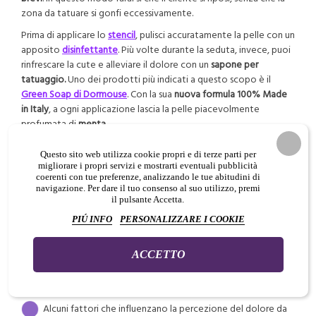
zona da tatuare si gonfi eccessivamente.
Prima di applicare lo
stencil
, pulisci accuratamente la pelle con un
apposito
disinfettante
. Più volte durante la seduta, invece, puoi
rinfrescare la cute e alleviare il dolore con un
sapone per
tatuaggio.
Uno dei prodotti più indicati a questo scopo è il
Green Soap di Dormouse
. Con la sua
nuova formula 100% Made
in Italy
, a ogni applicazione lascia la pelle piacevolmente
profumata di
menta
.
Questo
detergente per tatuaggio
può essere diluito con il 20%
di acqua e, a tatuaggio ultimato, rimuove molto bene anche i
Questo sito web utilizza cookie propri e di terze parti per
migliorare i propri servizi e mostrarti eventuali pubblicità
residui di inchiostro
, lenendo la cute e prevenendo
coerenti con tue preferenze, analizzando le tue abitudini di
infiammazioni e irritazioni.
navigazione. Per dare il tuo consenso al suo utilizzo, premi
il pulsante Accetta.
Il
Dormouse Green Soap
è già disponibile nel nostro
store
online
e in negozio in un doppio formato, 500ml e 1000ml.
PIÚ INFO
PERSONALIZZARE I COOKIE
Riassumendo:
ACCETTO
La sopportazione del dolore è estremamente
soggettiva
Alcuni fattori che influenzano la percezione del dolore da