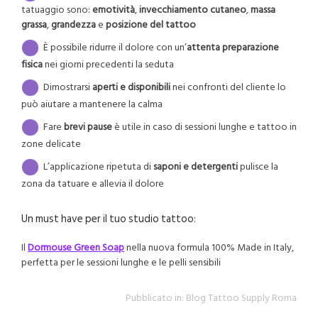
tatuaggio sono:
emotività
,
invecchiamento cutaneo
,
massa
grassa
,
grandezza
e
posizione del tattoo
È possibile ridurre il dolore con un’
attenta preparazione
fisica
nei giorni precedenti la seduta
Dimostrarsi
aperti e disponibili
nei confronti del cliente lo
può aiutare a mantenere la calma
Fare
brevi pause
è utile in caso di sessioni lunghe e tattoo in
zone delicate
L’applicazione ripetuta di
saponi e detergenti
pulisce la
zona da tatuare e allevia il dolore
Un must have per il tuo studio tattoo:
Il
Dormouse Green Soap
nella nuova formula 100% Made in Italy,
perfetta per le sessioni lunghe e le pelli sensibili
Pubblicato in:
Blog Tattoo Supply Roma