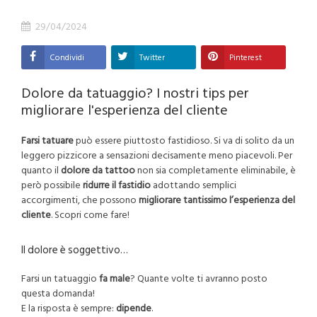
29/04/2024
Condividi
Twitter
Pinterest
Dolore da tatuaggio? I nostri tips per
migliorare l'esperienza del cliente
Farsi tatuare
può essere piuttosto fastidioso. Si va di solito da un
leggero pizzicore a sensazioni decisamente meno piacevoli. Per
quanto il
dolore da tattoo
non sia completamente eliminabile, è
però possibile
ridurre il fastidio
adottando semplici
accorgimenti, che possono
migliorare tantissimo l’esperienza del
cliente
. Scopri come fare!
Il dolore è soggettivo…
Farsi un tatuaggio
fa male
? Quante volte ti avranno posto
questa domanda!
E la risposta è sempre:
dipende
.