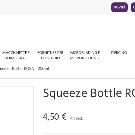
NOVITÀ
O
MACCHINETTE E
FORNITURE PER
MICROBLADING E
PIERCING
DERMOGRAFI
LO STUDIO
MICRONEEDLING
ueeze Bottle ROSA - 250ml
Squeeze Bottle R
4,50 €
IVA Incl.