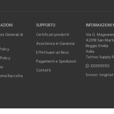
AZIONI
SUPPORTO
INFORMAZIONI 
ni Generali di
Certificati prodotti
Via G. Magnanini
42018 San Martin
Assistenza in Garanzia
Reggio Emilia
Policy
Italia
Effettuare un Reso
Tattoo Supply 
Policy
Pagamenti e Spedizioni
3333999135
mo
Contatti
Scrivici: tsr@ta
mma Raccolta