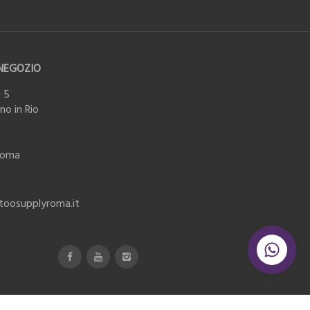
NEGOZIO
 5
o in Rio
Roma
ttoosupplyroma.it