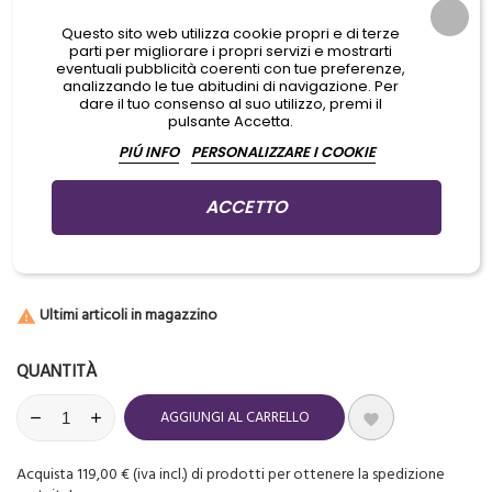
100% naturale
Questo sito web utilizza cookie propri e di terze
Sostituisce i classici prodotti a base di petrolato
parti per migliorare i propri servizi e mostrarti
eventuali pubblicità coerenti con tue preferenze,
analizzando le tue abitudini di navigazione. Per
Prima, durante e dopo il tatuaggio
dare il tuo consenso al suo utilizzo, premi il
pulsante Accetta.
Made in Italy
PIÚ INFO
PERSONALIZZARE I COOKIE
ACCETTO
Aggiungi prodotti al carrello per GUADAGNARE PUNTI che potrai
usare per ottenere dei PREMI IN REGALO
Ultimi articoli in magazzino

QUANTITÀ
AGGIUNGI AL CARRELLO

Acquista 119,00 € (iva incl.) di prodotti per ottenere la spedizione