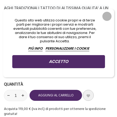
AGHI TRADIZIONALI TATTOO DI ALTISSIMA QUALITA' A UN
PREZZO MAI VISTO
Questo sito web utilizza cookie propri e di terze
FORZA, PRECISIONE E DURABILITA'
parti per migliorare i propri servizi e mostrarti
eventuali pubblicità coerenti con tue preferenze,
ESTREMA ACCURATEZZA NELL'AFFILATURA
analizzando le tue abitudini di navigazione. Per
dare il tuo consenso al suo utilizzo, premi il
pulsante Accetta.
PIÚ INFO
PERSONALIZZARE I COOKIE
Aggiungi prodotti al carrello per GUADAGNARE PUNTI che potrai
usare per ottenere dei PREMI IN REGALO
ACCETTO
Ultimi articoli in magazzino

QUANTITÀ
AGGIUNGI AL CARRELLO

Acquista 119,00 € (iva incl.) di prodotti per ottenere la spedizione
gratuita!