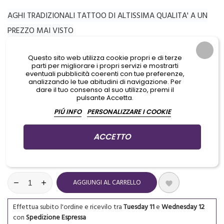
AGHI TRADIZIONALI TATTOO DI ALTISSIMA QUALITA' A UN
PREZZO MAI VISTO
FORZA, PRECISIONE E DURABILITA'
Questo sito web utilizza cookie propri e di terze
ESTREMA ACCURATEZZA NELL'AFFILATURA
parti per migliorare i propri servizi e mostrarti
eventuali pubblicità coerenti con tue preferenze,
analizzando le tue abitudini di navigazione. Per
dare il tuo consenso al suo utilizzo, premi il
Aggiungi prodotti al carrello per GUADAGNARE PUNTI che potrai
pulsante Accetta.
usare per ottenere dei PREMI IN REGALO
PIÚ INFO
PERSONALIZZARE I COOKIE
Ultimi articoli in magazzino
ACCETTO

QUANTITÀ
AGGIUNGI AL CARRELLO

Effettua subito l'ordine
e
ricevilo tra
Tuesday 11
e
Wednesday 12
con
Spedizione Espressa