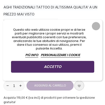
AGHI TRADIZIONALI TATTOO DI ALTISSIMA QUALITA' A UN
PREZZO MAI VISTO
FORZA, PRECISIONE E DURABILITA'
ESTREMA ACCURATEZZA NELL'AFFILATURA
Questo sito web utilizza cookie propri e di terze
parti per migliorare i propri servizi e mostrarti
eventuali pubblicità coerenti con tue preferenze,
analizzando le tue abitudini di navigazione. Per
dare il tuo consenso al suo utilizzo, premi il
Aggiungi prodotti al carrello per GUADAGNARE PUNTI che potrai
pulsante Accetta.
usare per ottenere dei PREMI IN REGALO
PIÚ INFO
PERSONALIZZARE I COOKIE
Non disponibile

ACCETTO
QUANTITÀ
AGGIUNGI AL CARRELLO

Acquista 119,00 € (iva incl.) di prodotti per ottenere la spedizione
gratuita!