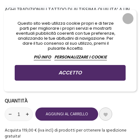
AGHI TRADIZIONALI TATTOO DI ALTISSIMA QUALITA' A UN
PREZZO MAI VISTO
Questo sito web utilizza cookie propri e di terze
FORZA, PRECISIONE E DURABILITA'
parti per migliorare i propri servizi e mostrarti
eventuali pubblicità coerenti con tue preferenze,
ESTREMA ACCURATEZZA NELL'AFFILATURA
analizzando le tue abitudini di navigazione. Per
dare il tuo consenso al suo utilizzo, premi il
pulsante Accetta.
PIÚ INFO
PERSONALIZZARE I COOKIE
Aggiungi prodotti al carrello per GUADAGNARE PUNTI che potrai
usare per ottenere dei PREMI IN REGALO
ACCETTO
Ultimi articoli in magazzino

QUANTITÀ
AGGIUNGI AL CARRELLO

Acquista 119,00 € (iva incl.) di prodotti per ottenere la spedizione
gratuita!