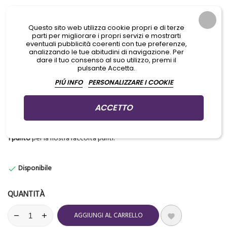
Alimentatore dalle dimensioni super ridotte
Questo sito web utilizza cookie propri e di terze
parti per migliorare i propri servizi e mostrarti
Utile per chi ha necessità di un alimentatore facile da
eventuali pubblicità coerenti con tue preferenze,
spostare
analizzando le tue abitudini di navigazione. Per
dare il tuo consenso al suo utilizzo, premi il
pulsante Accetta.
Il Voltaggio si regola tramite la rotazione dell’indicatore
PIÚ INFO
PERSONALIZZARE I COOKIE
rosso.
ACCETTO
Acquistando questo prodotto riceverai
1
punto
. Il tuo carrello varrà
1
punto
per la nostra raccolta punti.
Disponibile

QUANTITÀ
AGGIUNGI AL CARRELLO
