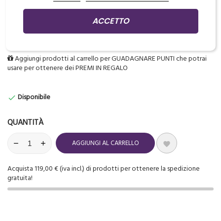
Rotolo copri clip cord da tagliare
ACCETTO
300 metri
Aggiungi prodotti al carrello per GUADAGNARE PUNTI che potrai
usare per ottenere dei PREMI IN REGALO
Disponibile

QUANTITÀ
AGGIUNGI AL CARRELLO

Acquista 119,00 € (iva incl.) di prodotti per ottenere la spedizione
gratuita!