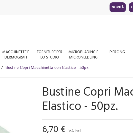
NOVITÀ
O
MACCHINETTE E
FORNITURE PER
MICROBLADING E
PIERCING
DERMOGRAFI
LO STUDIO
MICRONEEDLING
Bustine Copri Macchinetta con Elastico - 50pz.
Bustine Copri Ma
Elastico - 50pz.
6,70 €
IVA Incl.