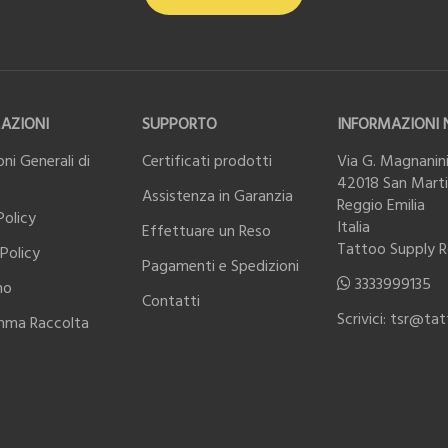
AZIONI
SUPPORTO
INFORMAZIONI 
ni Generali di
Certificati prodotti
Via G. Magnanini
42018 San Martin
Assistenza in Garanzia
Reggio Emilia
Policy
Italia
Effettuare un Reso
Tattoo Supply 
Policy
Pagamenti e Spedizioni
3333999135
mo
Contatti
Scrivici: tsr@ta
mma Raccolta