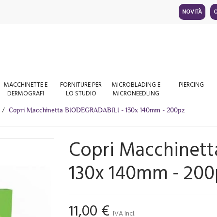
NOVITÀ
O
MACCHINETTE E
FORNITURE PER
MICROBLADING E
PIERCING
DERMOGRAFI
LO STUDIO
MICRONEEDLING
Copri Macchinetta BIODEGRADABILI - 130x 140mm - 200pz
Copri Macchinett
130x 140mm - 200
11,00 €
IVA Incl.