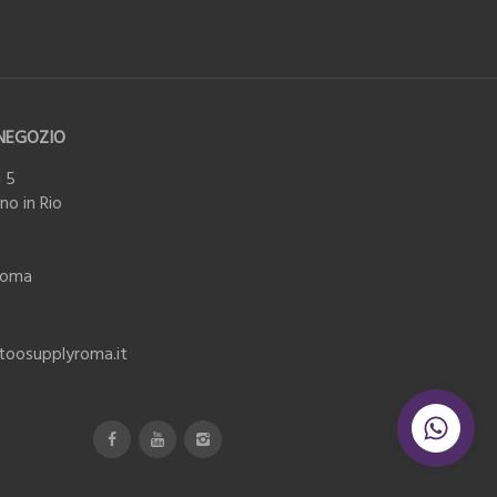
NEGOZIO
 5
o in Rio
Roma
ttoosupplyroma.it