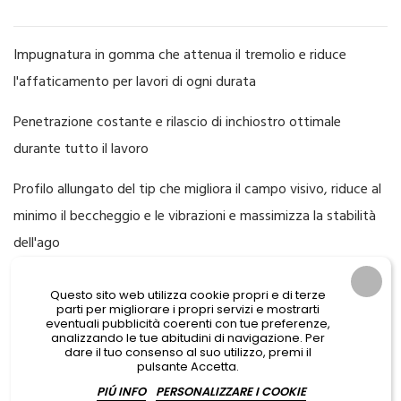
Impugnatura in gomma che attenua il tremolio e riduce
l'affaticamento per lavori di ogni durata
Penetrazione costante e rilascio di inchiostro ottimale
durante tutto il lavoro
Profilo allungato del tip che migliora il campo visivo, riduce al
minimo il beccheggio e le vibrazioni e massimizza la stabilità
dell'ago
Questo sito web utilizza cookie propri e di terze
Acquistando questo prodotto riceverai
1
punto
. Il tuo carrello varrà
parti per migliorare i propri servizi e mostrarti
1
punto
per la nostra raccolta punti.
eventuali pubblicità coerenti con tue preferenze,
analizzando le tue abitudini di navigazione. Per
dare il tuo consenso al suo utilizzo, premi il
pulsante Accetta.
SPESSORE
TAPER
PIÚ INFO
PERSONALIZZARE I COOKIE