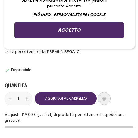
dare il tuo consenso al suo utilizzo, premi il
pulsante Accetta.
Anello e contenitore con spugnetta
PIÚ INFO
PERSONALIZZARE I COOKIE
Confezionati assieme in pack sterile e monouso
ACCETTO
Aggiungi prodotti al carrello per GUADAGNARE PUNTI che potrai
usare per ottenere dei PREMI IN REGALO
Disponibile

QUANTITÀ
AGGIUNGI AL CARRELLO

Acquista 119,00 € (iva incl.) di prodotti per ottenere la spedizione
gratuita!