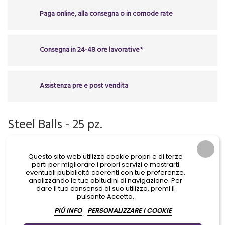
Paga online, alla consegna o in comode rate
Consegna in 24-48 ore lavorative*
Assistenza pre e post vendita
Steel Balls - 25 pz.
4,60 €
Questo sito web utilizza cookie propri e di terze
IVA Incl.
parti per migliorare i propri servizi e mostrarti
eventuali pubblicità coerenti con tue preferenze,
analizzando le tue abitudini di navigazione. Per
dare il tuo consenso al suo utilizzo, premi il
pulsante Accetta.
Inserire un paio di sferette nel flacone d'inchiostro per
PIÚ INFO
PERSONALIZZARE I COOKIE
favorire la miscelazione del pigmento