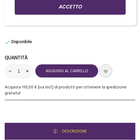
ACCETTO
Aggiungi prodotti al carrello per GUADAGNARE PUNTI che potrai
usare per ottenere dei PREMI IN REGALO
Disponibile

QUANTITÀ
AGGIUNGI AL CARRELLO

Acquista 119,00 € (iva incl.) di prodotti per ottenere la spedizione
gratuita!
DESCRIZIONE