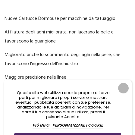
Nuove Cartucce Dormouse per macchine da tatuaggio
Affilatura degli aghi migliorata, non lacerano la pelle e
favoriscono la guarigione
Migliorato anche lo scorrimento degli aghi nella pelle, che
favoriscono l'ingresso dell'inchiostro
Maggiore precisione nelle linee
Questo sito web utilizza cookie propri e di terze
parti per migliorare i propri servizi e mostrarti
Aggiungi prodotti al carrello per GUADAGNARE PUNTI che potrai
eventuali pubblicità coerenti con tue preferenze,
usare per ottenere dei PREMI IN REGALO
analizzando le tue abitudini di navigazione. Per
dare il tuo consenso al suo utilizzo, premi il
pulsante Accetta.
SPESSORE
PIÚ INFO
PERSONALIZZARE I COOKIE