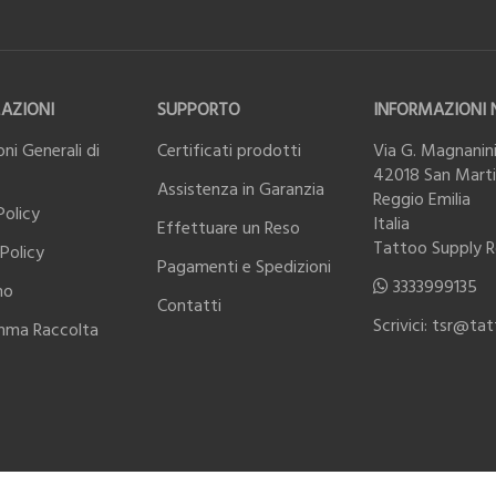
AZIONI
SUPPORTO
INFORMAZIONI 
ni Generali di
Certificati prodotti
Via G. Magnanini
42018 San Martin
Assistenza in Garanzia
Reggio Emilia
Policy
Italia
Effettuare un Reso
Tattoo Supply 
Policy
Pagamenti e Spedizioni
3333999135
mo
Contatti
Scrivici: tsr@ta
mma Raccolta