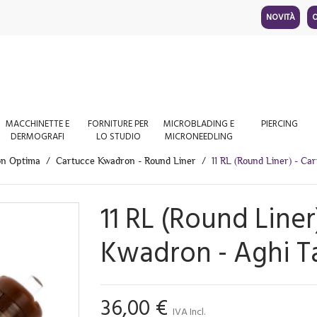
NOVITÀ
O
MACCHINETTE E
FORNITURE PER
MICROBLADING E
PIERCING
DERMOGRAFI
LO STUDIO
MICRONEEDLING
on Optima
Cartucce Kwadron - Round Liner
11 RL (Round Liner) - Ca
11 RL (Round Liner
Kwadron - Aghi T
36,00 €
IVA Incl.