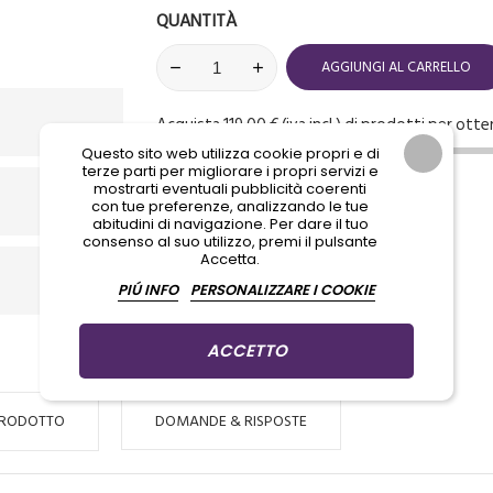
QUANTITÀ
AGGIUNGI AL CARRELLO
Acquista 119,00 € (iva incl.) di prodotti per otte
Questo sito web utilizza cookie propri e di
terze parti per migliorare i propri servizi e
mostrarti eventuali pubblicità coerenti
con tue preferenze, analizzando le tue
abitudini di navigazione. Per dare il tuo
consenso al suo utilizzo, premi il pulsante
Accetta.
PIÚ INFO
PERSONALIZZARE I COOKIE
ACCETTO
PRODOTTO
DOMANDE & RISPOSTE