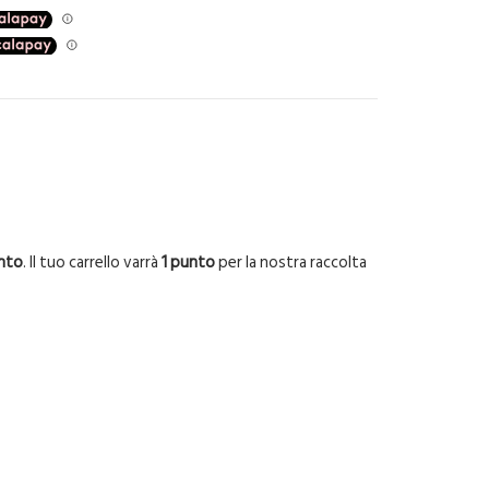
nto
. Il tuo carrello varrà
1
punto
per la nostra raccolta