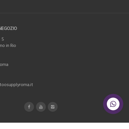
NEGOZIO
 5
o in Rio
Roma
ttoosupplyroma.it