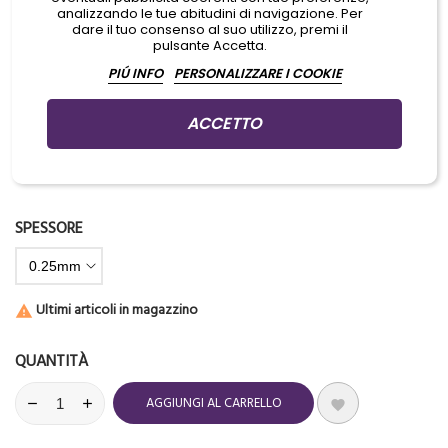
analizzando le tue abitudini di navigazione. Per
Cartucce
di aghi originali
Kwadron
dare il tuo consenso al suo utilizzo, premi il
pulsante Accetta.
Famosa per gli
aghi
migliori al mondo
PIÚ INFO
PERSONALIZZARE I COOKIE
ACCETTO
Acquistando questo prodotto riceverai
1
punto
. Il tuo carrello varrà
1
punto
per la nostra raccolta punti.
SPESSORE
Ultimi articoli in magazzino

QUANTITÀ
AGGIUNGI AL CARRELLO
