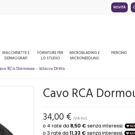
NOVITÀ
O
MACCHINETTE E
FORNITURE PER
MICROBLADING E
PIERCING
DERMOGRAFI
LO STUDIO
MICRONEEDLING
avo RCA Dormouse - Attacco Dritto
Cavo RCA Dormous
34,00 €
IVA Incl.