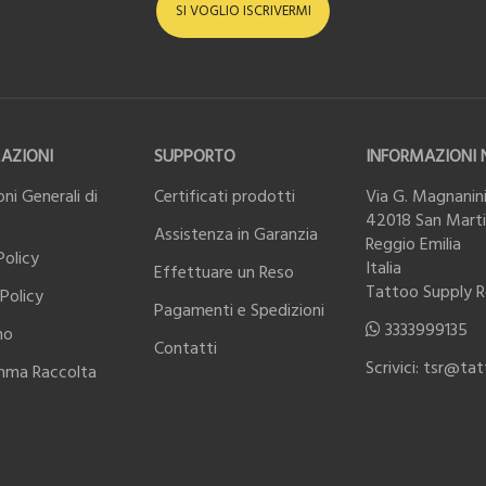
SI VOGLIO ISCRIVERMI
AZIONI
SUPPORTO
INFORMAZIONI 
ni Generali di
Certificati prodotti
Via G. Magnanini
42018 San Martin
Assistenza in Garanzia
Reggio Emilia
Policy
Italia
Effettuare un Reso
Tattoo Supply 
Policy
Pagamenti e Spedizioni
3333999135
mo
Contatti
Scrivici: tsr@ta
mma Raccolta