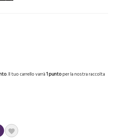
nto
. Il tuo carrello varrà
1
punto
per la nostra raccolta
