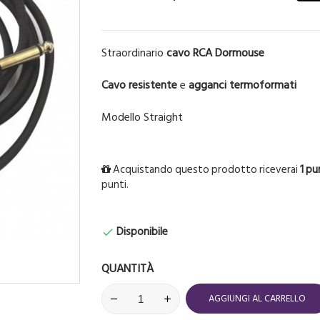
Straordinario
cavo RCA Dormouse
Cavo resistente
e
agganci termoformati
Modello Straight
Acquistando questo prodotto riceverai
1
pu
punti.
Disponibile

QUANTITÀ
AGGIUNGI AL CARRELLO