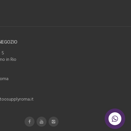
NEGOZIO
 5
o in Rio
Roma
ttoosupplyroma.it