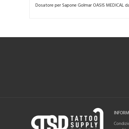
Dosatore per Sapone Golmar OASIS MEDICAL d
INFORM
Condizio