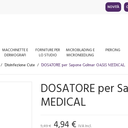
NOVITÀ
O
MACCHINETTE E
FORNITURE PER
MICROBLADING E
PIERCING
DERMOGRAFI
LO STUDIO
MICRONEEDLING
Disinfezione Cute
DOSATORE per Sapone Golmar OASIS MEDICAL
DOSATORE per Sa
MEDICAL
4,94 €
5,49 €
IVA Incl.