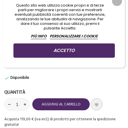
Questo sito web utilizza cookie propri e di terze
Detergente ad azione pluri-enzimatica
parti per migliorare i propri servizi e mostrarti
eventuali pubblicità coerenti con tue preferenze,
analizzando le tue abitudini di navigazione. Per
Per lavaggi manuali ad immersione
dare il tuo consenso al suo utilizzo, premi il
pulsante Accetta.
o per lavastrumenti ad ultrasuoni
PIÚ INFO
PERSONALIZZARE I COOKIE
ACCETTO
Aggiungi prodotti al carrello per GUADAGNARE PUNTI che potrai
usare per ottenere dei PREMI IN REGALO
Disponibile

QUANTITÀ
AGGIUNGI AL CARRELLO

Acquista 119,00 € (iva incl.) di prodotti per ottenere la spedizione
gratuita!