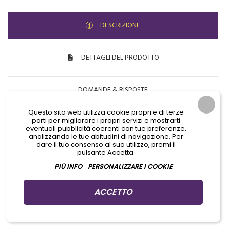
DESCRIZIONE
DETTAGLI DEL PRODOTTO
DOMANDE & RISPOSTE
Questo sito web utilizza cookie propri e di terze
parti per migliorare i propri servizi e mostrarti
GD STERIXIDINA5 disinfetta e deterge in modo rapido
eventuali pubblicità coerenti con tue preferenze,
analizzando le tue abitudini di navigazione. Per
tutte le superfici, attrezzature fabbricate con materiali
dare il tuo consenso al suo utilizzo, premi il
pulsante Accetta.
non sensibili all’alcool.
PIÚ INFO
PERSONALIZZARE I COOKIE
ATTIVITÀ E TEMPO D’AZIONE
:
ACCETTO
L’alto tenore di Alcool e la presenza in formula di
Clorexidina Digluconato e Sale d’Ammonio Quaternario