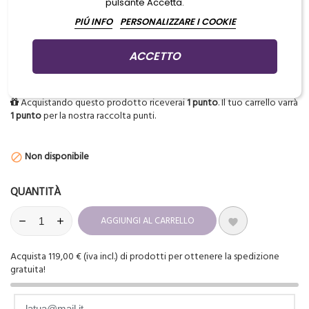
pulsante Accetta.
Manichino per pratica estremamente realistico!
PIÚ INFO
PERSONALIZZARE I COOKIE
Include il primo set di labbra (1 pezzo) e occhi (2 pezzi)
ACCETTO
Acquistando questo prodotto riceverai
1
punto
. Il tuo carrello varrà
1
punto
per la nostra raccolta punti.
Non disponibile

QUANTITÀ
AGGIUNGI AL CARRELLO

Acquista 119,00 € (iva incl.) di prodotti per ottenere la spedizione
gratuita!