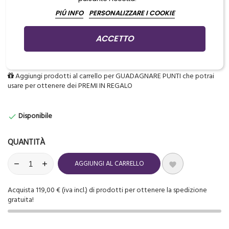
PIÚ INFO
PERSONALIZZARE I COOKIE
Batteria ricaricabile originale per FLUID misura 18500
Compatibile con tutte le versioni Fluid V1, V2 e V2+
ACCETTO
Aggiungi prodotti al carrello per GUADAGNARE PUNTI che potrai
usare per ottenere dei PREMI IN REGALO
Disponibile

QUANTITÀ
AGGIUNGI AL CARRELLO

Acquista 119,00 € (iva incl.) di prodotti per ottenere la spedizione
gratuita!