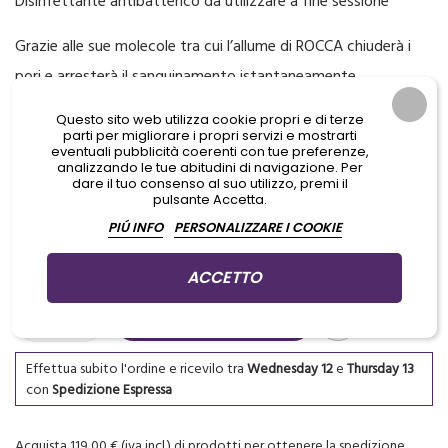
Disinfettante antibatterico da utilizzare a fine sessione
Grazie alle sue molecole tra cui l’allume di ROCCA chiuderà i
pori e arresterà il sanguinamento istantaneamente
Questo sito web utilizza cookie propri e di terze
parti per migliorare i propri servizi e mostrarti
Aggiungi prodotti al carrello per GUADAGNARE PUNTI che potrai
eventuali pubblicità coerenti con tue preferenze,
usare per ottenere dei PREMI IN REGALO
analizzando le tue abitudini di navigazione. Per
dare il tuo consenso al suo utilizzo, premi il
pulsante Accetta.
Ultimi articoli in magazzino
PIÚ INFO
PERSONALIZZARE I COOKIE

QUANTITÀ
ACCETTO
AGGIUNGI AL CARRELLO

Effettua subito l'ordine
e
ricevilo tra
Wednesday 12
e
Thursday 13
con
Spedizione Espressa
Acquista 119,00 € (iva incl.) di prodotti per ottenere la spedizione