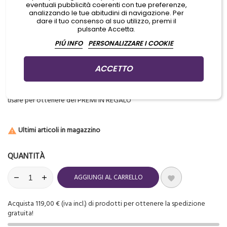
eventuali pubblicità coerenti con tue preferenze,
analizzando le tue abitudini di navigazione. Per
Nuova gamma Imperial pienamente conforme alle nuove
dare il tuo consenso al suo utilizzo, premi il
pulsante Accetta.
normative UE REACH
PIÚ INFO
PERSONALIZZARE I COOKIE
Inchiostro impeccabile e vibrante
ACCETTO
Aggiungi prodotti al carrello per GUADAGNARE PUNTI che potrai
usare per ottenere dei PREMI IN REGALO
Ultimi articoli in magazzino

QUANTITÀ
AGGIUNGI AL CARRELLO

Acquista 119,00 € (iva incl.) di prodotti per ottenere la spedizione
gratuita!