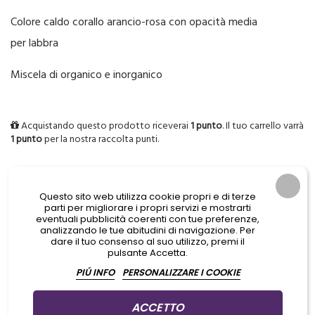
Colore caldo corallo arancio-rosa con opacità media
per labbra
Miscela di organico e inorganico
Acquistando questo prodotto riceverai
1
punto
. Il tuo carrello varrà
1
punto
per la nostra raccolta punti.
Ultimi articoli in magazzino

Questo sito web utilizza cookie propri e di terze
parti per migliorare i propri servizi e mostrarti
QUANTITÀ
eventuali pubblicità coerenti con tue preferenze,
analizzando le tue abitudini di navigazione. Per
dare il tuo consenso al suo utilizzo, premi il
AGGIUNGI AL CARRELLO

pulsante Accetta.
PIÚ INFO
PERSONALIZZARE I COOKIE
Acquista 119,00 € (iva incl.) di prodotti per ottenere la spedizione
gratuita!
ACCETTO