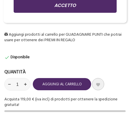
Brush monouso per ciglia e sopracciglia, di alta qualità.
ACCETTO
Confezione 50 pezzi.
Aggiungi prodotti al carrello per GUADAGNARE PUNTI che potrai
usare per ottenere dei PREMI IN REGALO
Disponibile

QUANTITÀ
AGGIUNGI AL CARRELLO

Acquista 119,00 € (iva incl.) di prodotti per ottenere la spedizione
gratuita!