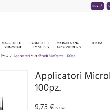
NOVITÀ
O
MACCHINETTE E
FORNITURE PER
MICROBLADING E
PIERCING
DERMOGRAFI
LO STUDIO
MICRONEEDLING
e PMU
Applicatori MicroBrush MiaOpera - 100pz.
Applicatori Micr
100pz.
9,75 €
IVA Incl.