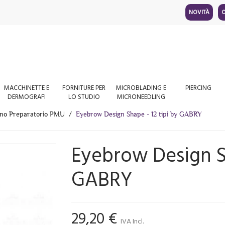
NOVITÀ
O
MACCHINETTE E
FORNITURE PER
MICROBLADING E
PIERCING
DERMOGRAFI
LO STUDIO
MICRONEEDLING
gno Preparatorio PMU
Eyebrow Design Shape - 12 tipi by GABRY
Eyebrow Design Sh
GABRY
29,20 €
IVA Incl.