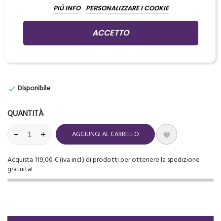
PIÚ INFO
PERSONALIZZARE I COOKIE
DPI di Classe I
ACCETTO
Aggiungi prodotti al carrello per GUADAGNARE PUNTI che potrai
usare per ottenere dei PREMI IN REGALO
Disponibile

QUANTITÀ
AGGIUNGI AL CARRELLO

Acquista 119,00 € (iva incl.) di prodotti per ottenere la spedizione
gratuita!