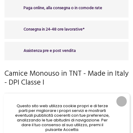
Paga online, alla consegna o in comode rate
Consegna in 24-48 ore lavorative*
Assistenza pre e post vendita
Camice Monouso in TNT - Made in Italy
- DPI Classe I
4,85 €
IVA Incl.
Questo sito web utilizza cookie propri e di terze
parti per migliorare i propri servizi e mostrarti
eventuali pubblicità coerenti con tue preferenze,
analizzando le tue abitudini di navigazione. Per
dare il tuo consenso al suo utilizzo, premi il
Camice monouso fabbricato in TNT di alta qualità (50gr/m²)
pulsante Accetta.